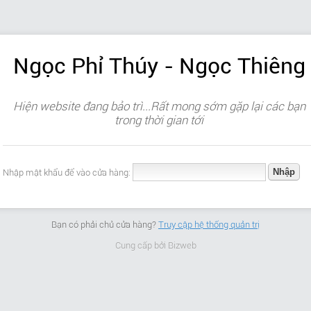
Ngọc Phỉ Thúy - Ngọc Thiêng
Hiện website đang bảo trì...Rất mong sớm gặp lại các bạn
trong thời gian tới
Nhập mật khẩu để vào cửa hàng:
Bạn có phải chủ cửa hàng?
Truy cập hệ thống quản trị
Cung cấp bởi
Bizweb