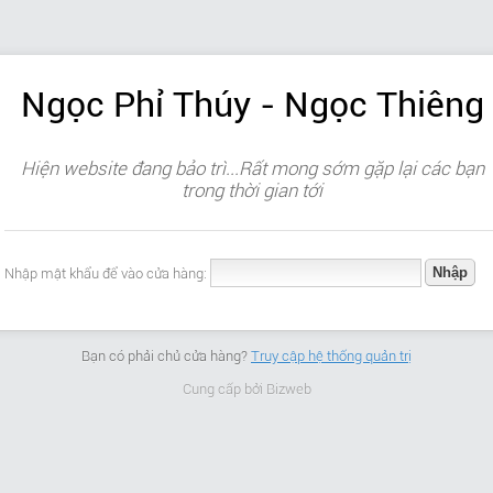
Ngọc Phỉ Thúy - Ngọc Thiêng
Hiện website đang bảo trì...Rất mong sớm gặp lại các bạn
trong thời gian tới
Nhập mật khẩu để vào cửa hàng:
Bạn có phải chủ cửa hàng?
Truy cập hệ thống quản trị
Cung cấp bởi
Bizweb