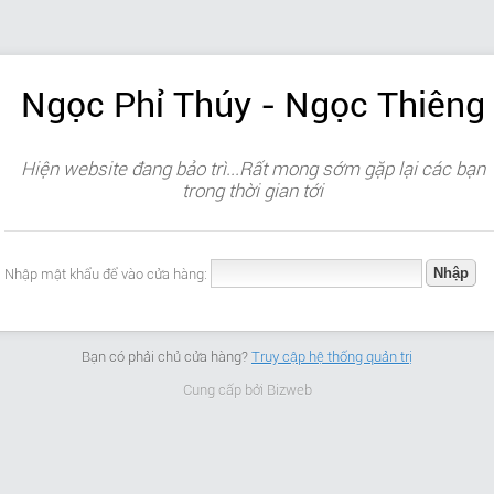
Ngọc Phỉ Thúy - Ngọc Thiêng
Hiện website đang bảo trì...Rất mong sớm gặp lại các bạn
trong thời gian tới
Nhập mật khẩu để vào cửa hàng:
Bạn có phải chủ cửa hàng?
Truy cập hệ thống quản trị
Cung cấp bởi
Bizweb