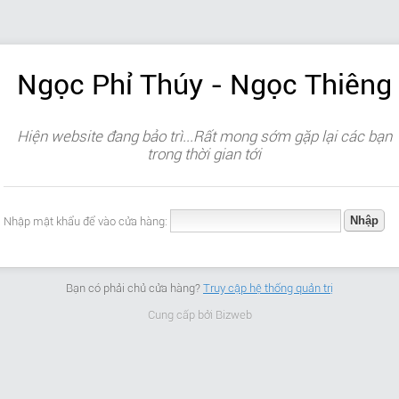
Ngọc Phỉ Thúy - Ngọc Thiêng
Hiện website đang bảo trì...Rất mong sớm gặp lại các bạn
trong thời gian tới
Nhập mật khẩu để vào cửa hàng:
Bạn có phải chủ cửa hàng?
Truy cập hệ thống quản trị
Cung cấp bởi
Bizweb