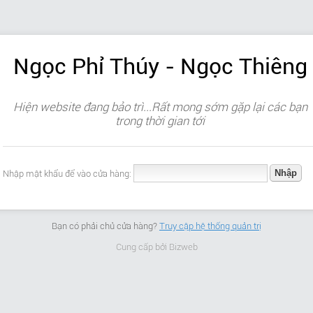
Ngọc Phỉ Thúy - Ngọc Thiêng
Hiện website đang bảo trì...Rất mong sớm gặp lại các bạn
trong thời gian tới
Nhập mật khẩu để vào cửa hàng:
Bạn có phải chủ cửa hàng?
Truy cập hệ thống quản trị
Cung cấp bởi
Bizweb