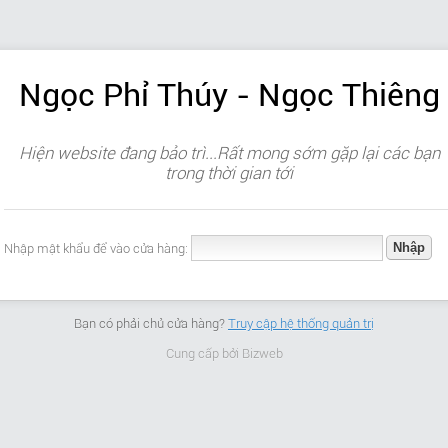
Ngọc Phỉ Thúy - Ngọc Thiêng
Hiện website đang bảo trì...Rất mong sớm gặp lại các bạn
trong thời gian tới
Nhập mật khẩu để vào cửa hàng:
Bạn có phải chủ cửa hàng?
Truy cập hệ thống quản trị
Cung cấp bởi
Bizweb