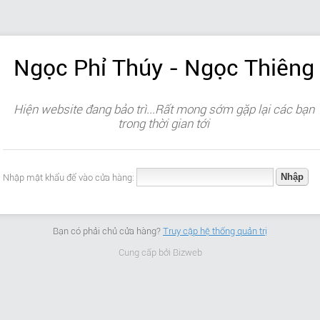
Ngọc Phỉ Thúy - Ngọc Thiêng
Hiện website đang bảo trì...Rất mong sớm gặp lại các bạn
trong thời gian tới
Nhập mật khẩu để vào cửa hàng:
Bạn có phải chủ cửa hàng?
Truy cập hệ thống quản trị
Cung cấp bởi
Bizweb