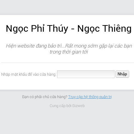
Ngọc Phỉ Thúy - Ngọc Thiêng
Hiện website đang bảo trì...Rất mong sớm gặp lại các bạn
trong thời gian tới
Nhập mật khẩu để vào cửa hàng:
Bạn có phải chủ cửa hàng?
Truy cập hệ thống quản trị
Cung cấp bởi
Bizweb