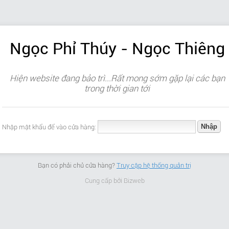
Ngọc Phỉ Thúy - Ngọc Thiêng
Hiện website đang bảo trì...Rất mong sớm gặp lại các bạn
trong thời gian tới
Nhập mật khẩu để vào cửa hàng:
Bạn có phải chủ cửa hàng?
Truy cập hệ thống quản trị
Cung cấp bởi
Bizweb