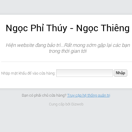
Ngọc Phỉ Thúy - Ngọc Thiêng
Hiện website đang bảo trì...Rất mong sớm gặp lại các bạn
trong thời gian tới
Nhập mật khẩu để vào cửa hàng:
Bạn có phải chủ cửa hàng?
Truy cập hệ thống quản trị
Cung cấp bởi
Bizweb